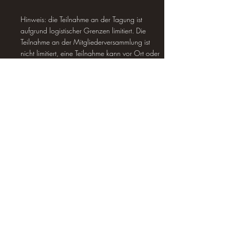
Hinweis: die Teilnahme an der Tagung ist
aufgrund logistischer Grenzen limitiert. Die
Teilnahme an der Mitgliederversammlung ist
nicht limitiert, eine Teilnahme kann vor Ort oder
per Zoom erfolgen (Mitglieder erhalten kurz
vorher einen Einwahl-Link per Mail).
Letzte Aktualisierung am
16.04.2026
Impressum
Datenschutzerklärung
Venture for Interconnection,
Protection, Education and Research in
Adders e.V. (VIPERA)